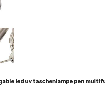
argable led uv taschenlampe pen multi